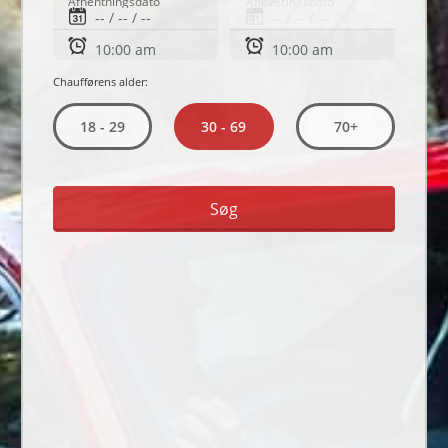
Afhentningsdato
Afleveringsdato
Chaufførens alder:
30 - 69
18 - 29
70+
Søg