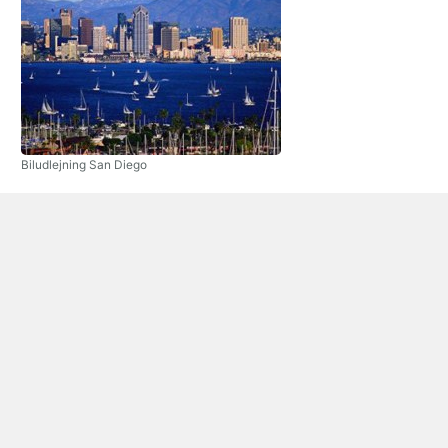
Biludlejning San Diego
Byen San Diego, Californien er den anden største i staten. Det
har en befolkning på 1,301,617 indbyggere (2010) og er
964.506 kvadratkilometer i størrelse. Det ligger langs
Stillehavet og deler grænse med Mexico, står Tijuana. Det er
hjemsted for den amerikanske flådes Pacific Fleet og er kendt
for sin Wildlife Conservation bevægelse.
San Diego er hjemsted for SeaWorld, San Diego Zoo og Safari
Park. Det er også hjemsted for opskalere La Jolla
kystsamfund, der tilbyder de besøgende en række smukke
strande, bugter og klipper klar til at blive udforsket. Der er
også høje ende indkøbscentre, restauranter og caféer i La
Jolla. I San Diego downtown området, er der to vigtige
museer om vandet – San Diego Maritime Museum og USS