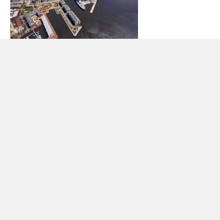
Biludlejning Norfolk
Byen Norfolk er en selvstændig by beliggende i Virginia. Det
er den næststørste by i staten. Det har en befolkning på
242,803 indbyggere (2010) og er 96,3 kvadrat miles i
størrelse. Byen har været vigtigt som et strategisk transport
og militær punkt. Det er hjemsted for den største flådebase i
verden – Norfolk Naval Base. The North Atlantic Treaty
Organization (NATO), har sit forsvar hovedkvarter i byen.
Ting at se mens i Norfolk omfatte en Naval Station Tour,
Virginia Zoo, Chrysler Museum of Art, Norfolk Botanisk Have,
og Nauticus – National Maritime Center. Besøgende kan også
tage en Ånd Norfolk Cruise rundt i området, herunder omkring
flådebase.
Mange mennesker kommer ind i Norfolk, fordi det er en vigtig
havneby for en række krydstogter til Bermuda og resten af ​​
de caribiske øer.