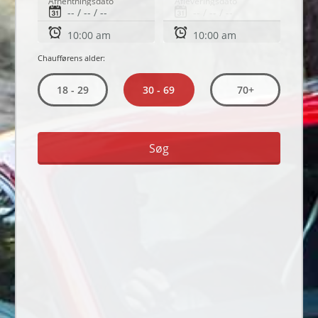
Afhentningsdato
Afleveringsdato
Chaufførens alder:
30 - 69
18 - 29
70+
Søg